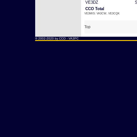
VE3DZ
CCO Total
VE3MIS: VA3CW, VE3CQK
Top
® 2002-2020 by CCO -
VA3PC