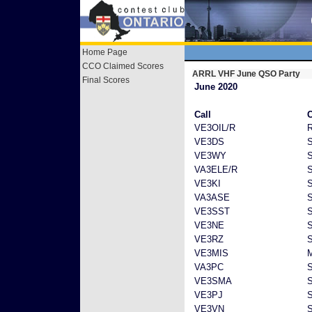
Home Page
CCO Claimed Scores
ARRL VHF June QSO Party
Final Scores
June 2020
Call
C
VE3OIL/R
R
VE3DS
VE3WY
VA3ELE/R
VE3KI
VA3ASE
VE3SST
VE3NE
VE3RZ
VE3MIS
M
VA3PC
VE3SMA
VE3PJ
VE3VN