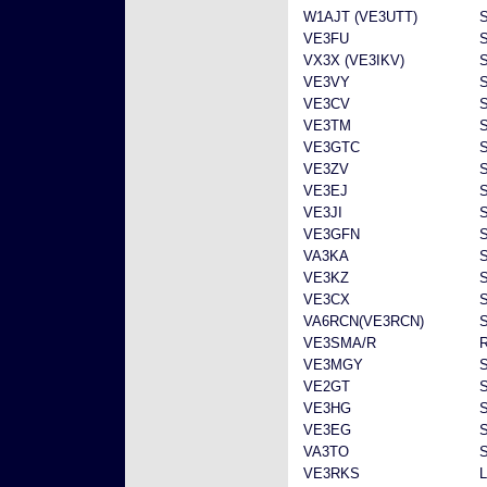
W1AJT (VE3UTT)
VE3FU
VX3X (VE3IKV)
VE3VY
VE3CV
VE3TM
VE3GTC
VE3ZV
VE3EJ
VE3JI
VE3GFN
VA3KA
VE3KZ
VE3CX
VA6RCN(VE3RCN)
VE3SMA/R
VE3MGY
VE2GT
VE3HG
VE3EG
S
VA3TO
S
VE3RKS
L