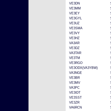
VE3DN
VE3MM
VE3EY
VE3GYL
VE3UZ
VE3SMA
VE3VY
VE3HZ
VA3AR
VE3DZ
VA3TAR
VE3TM
VE3RGO
VE3ODX(VA3YBW)
VA3NGE
VE3BR
VE3MV
VA3PC
VE3IDT
VE3SST
VE3ZR
VA6RCN