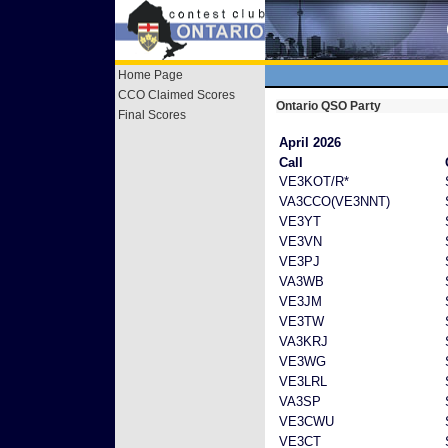
Home Page
CCO Claimed Scores
Ontario QSO Party
Final Scores
April 2026
Call
VE3KOT/R*
VA3CCO(VE3NNT)
VE3YT
VE3VN
VE3PJ
VA3WB
VE3JM
VE3TW
VA3KRJ
VE3WG
VE3LRL
VA3SP
VE3CWU
VE3CT