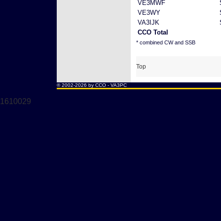
VE3MWF
VE3WY
VA3IJK
CCO Total
* combined CW and SSB
Top
® 2002-2026 by CCO -
VA3PC
1610029